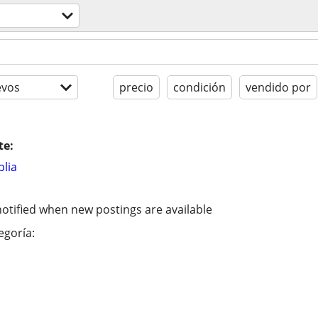
c
evos
precio
condición
vendido por
te:
lia
otified when new postings are available
egoría: