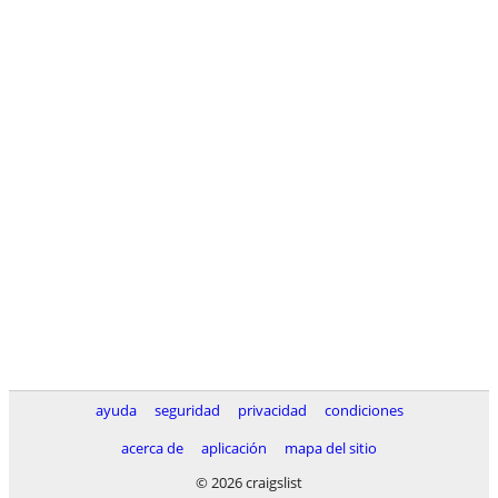
ayuda
seguridad
privacidad
condiciones
acerca de
aplicación
mapa del sitio
© 2026 craigslist