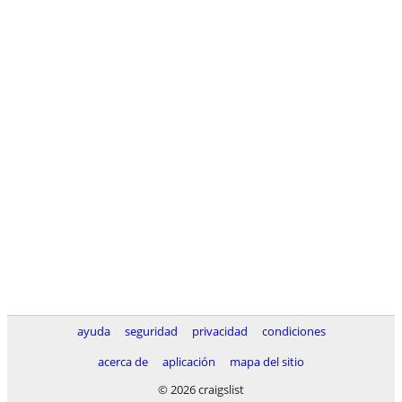
ayuda
seguridad
privacidad
condiciones
acerca de
aplicación
mapa del sitio
© 2026 craigslist