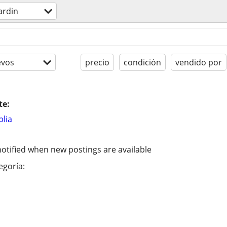
ardin
evos
precio
condición
vendido por
te:
lia
otified when new postings are available
egoría: