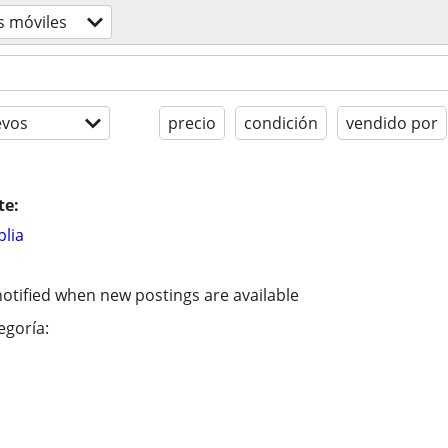
s móviles
evos
precio
condición
vendido por
te:
lia
otified when new postings are available
egoría: