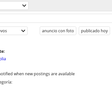
evos
anuncio con foto
publicado hoy
te:
lia
otified when new postings are available
egoría: