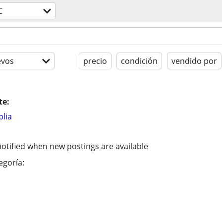
C
evos
precio
condición
vendido por
te:
lia
otified when new postings are available
egoría: